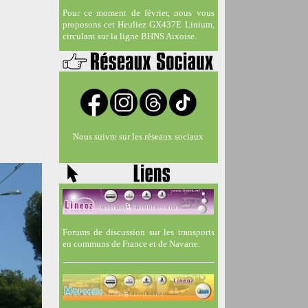
Pour ce moment de février, nous vous
proposons cet Heuliez GX437E Linium,
circulant sur la ligne BHNS Aixoise.
Nous suivre sur les réseaux sociaux
Forums de discussion sur les transports
en communs de France et de Navarre.