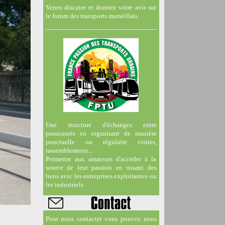
Venez discuter et donnez votre avis sur
le forum des transports marseillais.
Une structure d'échanges entre
passionnés en organisant de manière
ponctuelle ou régulière visites,
rassemblements...
Permettre aux amateurs d'accéder à la
source de leur passion en tissant des
liens avec les entreprises exploitantes ou
les industriels
Pour nous contacter vous pouvez nous