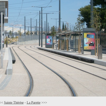
<<
Sainte Thérèse
-
La Parette
>>>