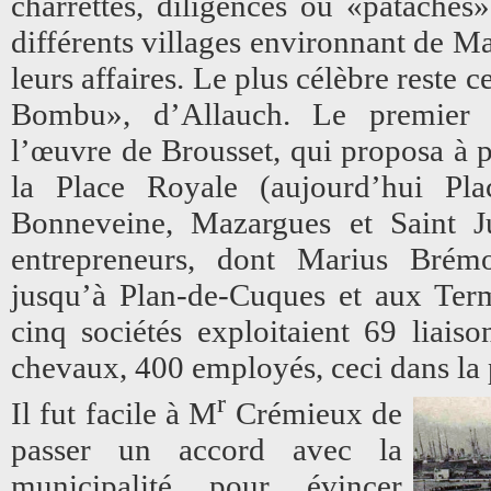
charrettes, diligences ou «pataches
différents villages environnant de Ma
leurs affaires. Le plus célèbre reste
Bombu», d’Allauch. Le premier 
l’œuvre de Brousset, qui proposa à pa
la Place Royale (aujourd’hui Pl
Bonneveine, Mazargues et Saint Ju
entrepreneurs, dont Marius Brémo
jusqu’à Plan-de-Cuques et aux Ter
cinq sociétés exploitaient 69 liais
chevaux, 400 employés, ceci dans la 
r
Il fut facile à M
Crémieux de
passer un accord avec la
municipalité pour évincer