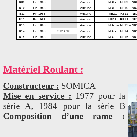
B09
Fin 1983
Aucune
MB17 – RB09 – NB
B10
Fin 1983
Aucune
MB19 – RB10 – NB
B11
Fin 1983
Aucune
MB21 – RB11 – NB
B12
Fin 1983
Aucune
MB23 – RB12 – NB
B13
Fin 1983
Aucune
MB25 – RB13 – NB
B14
Fin 1983
21/12/18
Aucune
MB27 – RB14 – NB
B15
Fin 1983
Aucune
MB29 – RB15 – NB
Matériel Roulant :
Constructeur :
SOMICA
Mise en service :
1977 pour la
série A, 1984 pour la série B
Composition d’une rame :