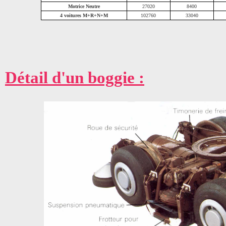
Motrice Neutre
27020
8400
4 voitures M+R+N+M
102760
33040
Détail d'un boggie :