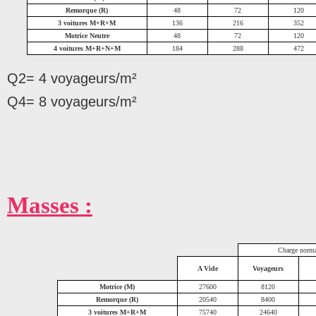
Remorque (R)
48
72
120
3 voitures M+R+M
136
216
352
Motrice Neutre
48
72
120
4 voitures M+R+N+M
184
288
472
Q2= 4 voyageurs/m²
Q4= 8 voyageurs/m²
Masses :
Charge norm
A Vide
Voyageurs
Motrice (M)
27600
8120
Remorque (R)
20540
8400
3 voitures M+R+M
75740
24640