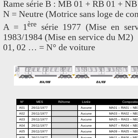
Rame série B : MB 01 + RB 01 + NB
N = Neutre (Motrice sans loge de con
ère
A = 1
série 1977 (Mise en ser
1983/1984 (Mise en service du M2)
01, 02 … = N° de voiture
N°
MES
Réforme
Livrée
Compositi
A01
26/11/1977
Aucune
MA01 – RA01 – NB
A02
26/11/1977
Aucune
MA03 – RA02 – NB
A03
26/11/1977
Aucune
MA05 – RA03 – NB
A04
26/11/1977
Aucune
MA07 – RA04 – NB
A05
26/11/1977
Aucune
MA09 – RA05 – NB
A06
26/11/1977
Aucune
MA11 – RA06 – NB