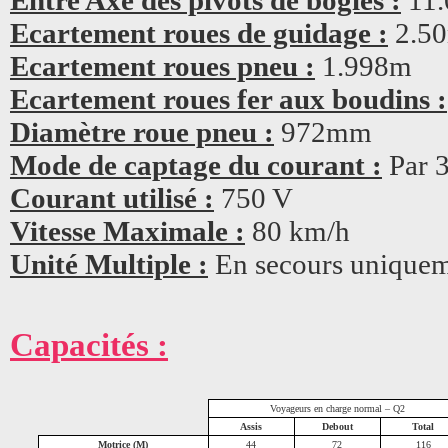
Entre Axe des pivots de bogies :
11
Ecartement roues de guidage :
2.5
Ecartement roues pneu :
1.998m
Ecartement roues fer aux boudins :
Diamètre roue pneu :
972mm
Mode de captage du courant :
Par 3
Courant utilisé :
750 V
Vitesse Maximale :
80 km/h
Unité Multiple :
En secours unique
Capacités :
Voyageurs en charge normal – Q2
Assis
Debout
Total
Motrice (M)
44
72
116