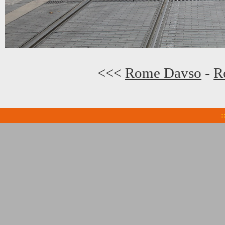
<<<
Rome Davso
-
R
: