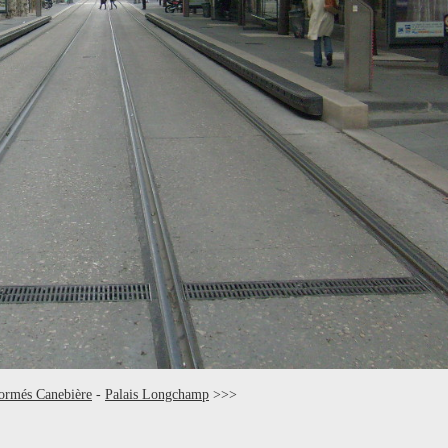
ormés Canebière
-
Palais Longchamp
>>>