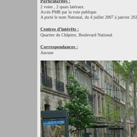
Particularités :
2 voies , 2 quais latéraux.
Accès PMR par la voie publique.
A porté le nom National, du 4 juillet 2007 à janvier 20
Centres d’intérêts :
Quartier du Châpitre, Boulevard National.
Correspondances :
Aucune