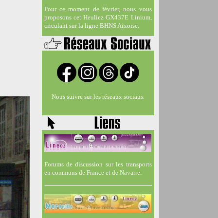
Pour ce moment de février, nous vous
proposons cet Heuliez GX437E Linium,
circulant sur la ligne BHNS Aixoise.
Nous suivre sur les réseaux sociaux
Forums de discussion sur les transports
en communs de France et de Navarre.