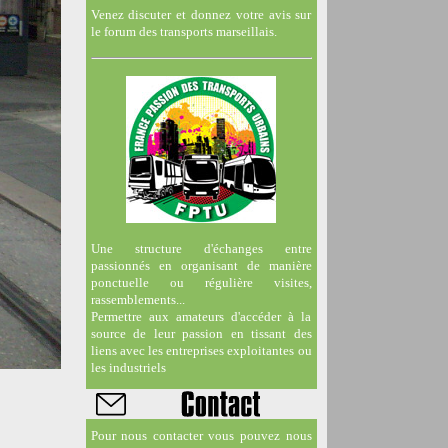
Venez discuter et donnez votre avis sur
le forum des transports marseillais.
Une structure d'échanges entre
passionnés en organisant de manière
ponctuelle ou régulière visites,
rassemblements...
Permettre aux amateurs d'accéder à la
source de leur passion en tissant des
liens avec les entreprises exploitantes ou
les industriels
Pour nous contacter vous pouvez nous