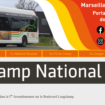
Le Matériel Roulant
Au Fil du Temps
En Images
er
dans le I
Arrondissement sur le Boulevard Longchamp.