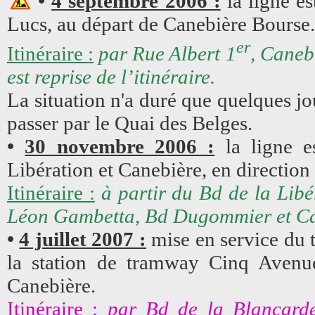
•
4 septembre 2006 :
la ligne es
Lucs, au départ de Canebière Bourse.
er
Itinéraire :
par Rue Albert 1
, Caneb
est reprise de l’itinéraire.
La situation n'a duré que quelques jo
passer par le Quai des Belges.
•
30 novembre 2006 :
la ligne e
Libération et Canebière, en directio
Itinéraire :
à partir du Bd de la Libé
Léon Gambetta, Bd Dugommier et Ca
•
4 juillet 2007 :
mise en service du t
la station de tramway Cinq Avenue
Canebière.
Itinéraire :
par Bd de la Blancard