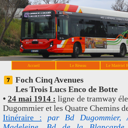
Accueil
Le Réseau
Le Matériel 
Foch Cinq Avenues
Les Trois Lucs Enco de Botte
•
24 mai 1914 :
ligne de tramway élec
Dugommier et les Quatre Chemins de 
Itinéraire :
par Bd Dugommier, A
Madeleine, Bd de la Blancarde