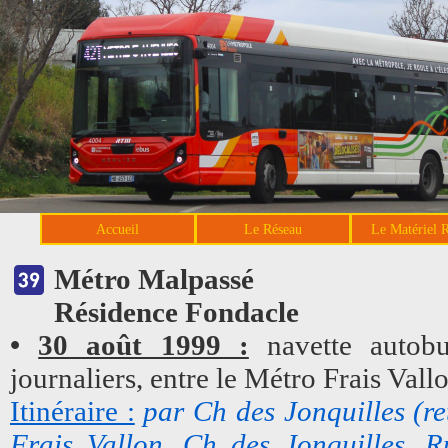
Accueil
Le Réseau
Le Matériel 
Métro Malpassé
Résidence Fondacle
•
30 août 1999 :
navette autobu
journaliers, entre le Métro Frais Vall
Itinéraire :
par Ch des Jonquilles (r
Frais Vallon, Ch des Jonquilles, 