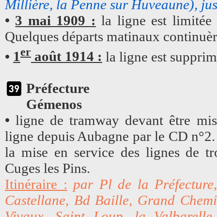
Millière, la Penne sur Huveaune), j
•
3 mai 1909 :
la ligne est limitée
Quelques départs matinaux continuèr
er
•
1
août 1914 :
la ligne est supprim
Préfecture
Gémenos
•
ligne de tramway devant être mis
ligne depuis Aubagne par le CD n°2.
la mise en service des lignes de 
Cuges les Pins.
Itinéraire :
par Pl de la Préfectur
Castellane, Bd Baille, Grand Chem
Vivaux, Saint Loup, la Valbarelle