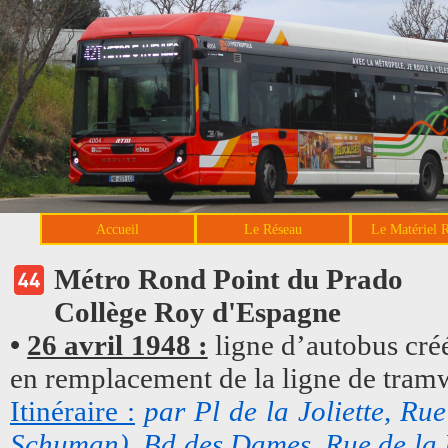
Accueil
Le Réseau
Le Matériel 
Métro Rond Point du Prado
Collège Roy d'Espagne
•
26 avril 1948 :
ligne d’autobus créé
en remplacement de la ligne de tram
Itinéraire :
par Pl de la Joliette, R
Schuman), Bd des Dames, Rue de la 