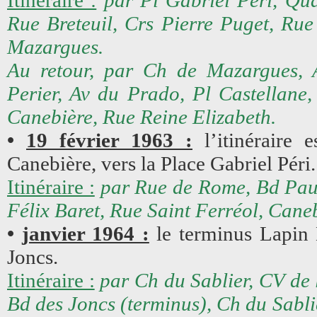
Itinéraire :
par Pl Gabriel Péri, Qua
Rue Breteuil, Crs Pierre Puget, Ru
Mazargues.
Au retour, par Ch de Mazargues, 
Perier, Av du Prado, Pl Castellane
Canebière, Rue Reine Elizabeth.
•
19 février 1963 :
l’itinéraire e
Canebière, vers la Place Gabriel Péri.
Itinéraire :
par Rue de Rome, Bd Paul 
Félix Baret, Rue Saint Ferréol, Cane
•
janvier 1964 :
le terminus Lapin 
Joncs.
Itinéraire :
par Ch du Sablier, CV de 
Bd des Joncs (terminus), Ch du Sablie