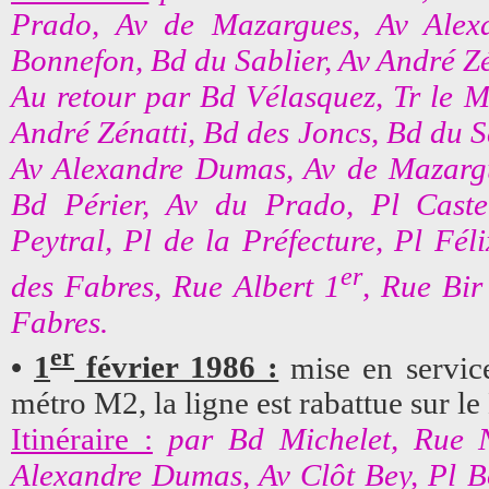
Prado, Av de Mazargues, Av Alex
Bonnefon, Bd du Sablier, Av André Z
Au retour par Bd Vélasquez, Tr le M
André Zénatti, Bd des Joncs, Bd du S
Av Alexandre Dumas, Av de Mazargu
Bd Périer, Av du Prado, Pl Cast
Peytral, Pl de la Préfecture, Pl Fél
er
des Fabres, Rue Albert 1
, Rue Bir
Fabres.
er
•
1
février 1986 :
mise en service
métro M2, la ligne est rabattue sur l
Itinéraire :
par Bd Michelet, Rue 
Alexandre Dumas, Av Clôt Bey, Pl B