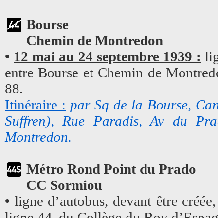
Bourse
Chemin de Montredon
•
12 mai au 24 septembre 1939 :
li
entre Bourse et Chemin de Montredo
88.
Itinéraire :
par Sq de la Bourse, Can
Suffren), Rue Paradis, Av du P
Montredon.
Métro Rond Point du Prado
CC Sormiou
•
ligne d’autobus, devant être créée
ligne 44, du Collège du Roy d’Espa