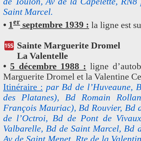
de Toulon, Av de la Capelette, RN8 
Saint Marcel.
er
•
1
septembre 1939 :
la ligne est s
Sainte Marguerite Dromel
La Valentelle
•
5 décembre 1988 :
ligne d’autob
Marguerite Dromel et la Valentine 
Itinéraire :
par Bd de l’Huveaune, Bd
des Platanes), Bd Romain Rolla
François Mauriac), Bd Rouvier, Bd d
de l’Octroi, Bd de Pont de Vivau
Valbarelle, Bd de Saint Marcel, Bd 
Av de Saint Menet, Rte de la Valenti