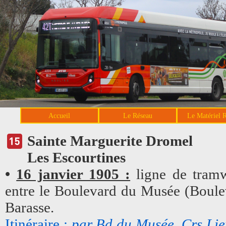
Accueil
Le Réseau
Le Matériel 
Sainte Marguerite Dromel
Les Escourtines
•
16 janvier 1905 :
ligne de tramw
entre le Boulevard du Musée (Bouleva
Barasse.
Itinéraire :
par Bd du Musée, Crs Lie