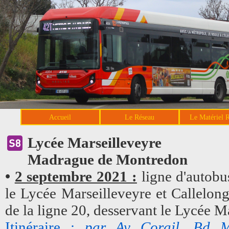
Accueil
Le Réseau
Le Matériel 
Lycée Marseilleveyre
Madrague de Montredon
•
2 septembre 2021 :
ligne d'autobus
le Lycée Marseilleveyre et Callelon
de la ligne 20, desservant le Lycée M
Itinéraire :
par Av Corail, Bd M