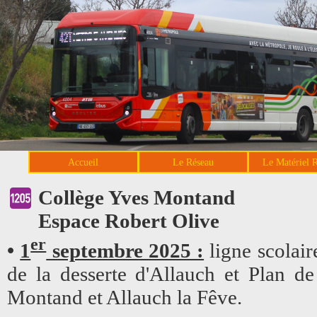
Accueil
Le Réseau
Le Matériel 
Collège Yves Montand
Espace Robert Olive
er
•
1
septembre 2025 :
ligne scolaire
de la desserte d'Allauch et Plan d
Montand et Allauch la Fêve.