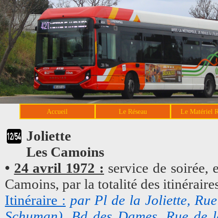
Accueil
Le Réseau
Le Matériel 
Joliette
Les Camoins
•
24 avril 1972 :
service de soirée, e
Camoins, par la totalité des itinéraire
Itinéraire :
par Pl de la Joliette, R
Schuman), Bd des Dames, Rue de la